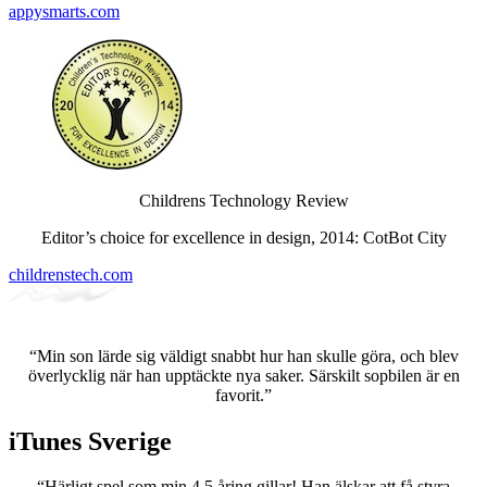
appysmarts.com
Childrens Technology Review
Editor’s choice for excellence in design, 2014: CotBot City
childrenstech.com
“Min son lärde sig väldigt snabbt hur han skulle göra, och blev
överlycklig när han upptäckte nya saker. Särskilt sopbilen är en
favorit.”
iTunes Sverige
“Härligt spel som min 4,5 åring gillar! Han älskar att få styra