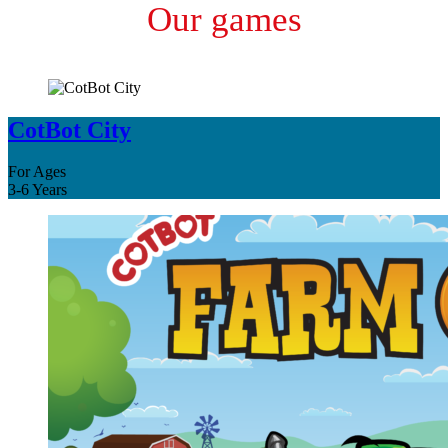
Our games
CotBot City
For Ages
3-6 Years